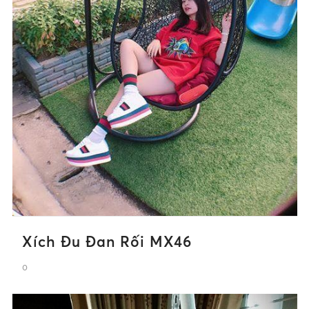
Xích Đu Đan Rối MX46
0