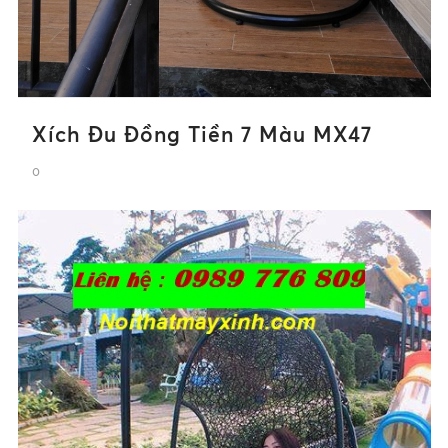
Xích Đu Đồng Tiền 7 Màu MX47
0