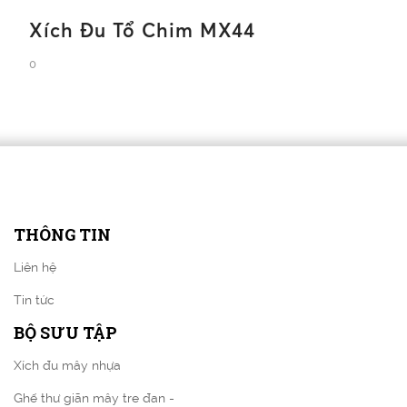
Xích Đu Tổ Chim MX44
0
THÔNG TIN
Liên hệ
Tin tức
BỘ SƯU TẬP
Xích đu mây nhựa
Ghế thư giãn mây tre đan -