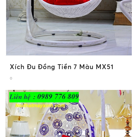
Xích Đu Đồng Tiền 7 Màu MX51
0