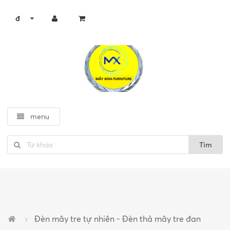
đ
menu
Tìm
Đèn mây tre tự nhiên - Đèn thả mây tre đan