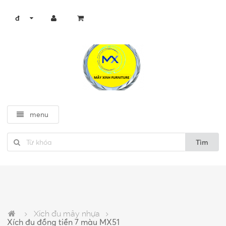
đ
menu
Tìm
Xích đu mây nhựa
Xích đu đồng tiền 7 màu MX51