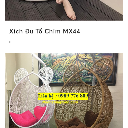
Xích Đu Tổ Chim MX44
0