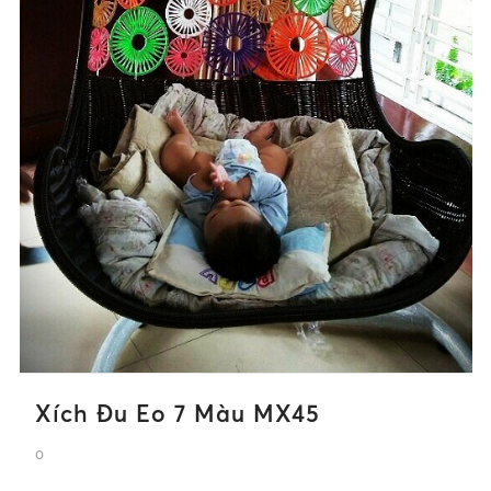
Xích Đu Eo 7 Màu MX45
0