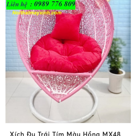
Xích Đu Trái Tím Màu Hồng MX48