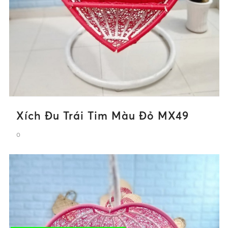
Xích Đu Trái Tim Màu Đỏ MX49
0