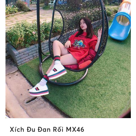
Xích Đu Đan Rối MX46