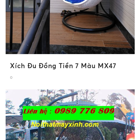
Xích Đu Đồng Tiền 7 Màu MX47
0