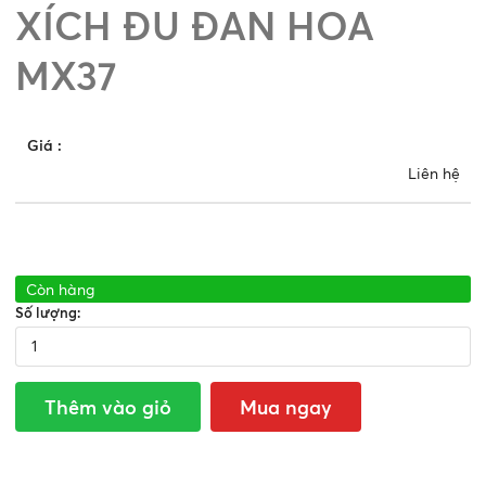
XÍCH ĐU ĐAN HOA
MX37
Giá
:
Liên hệ
Còn hàng
Số lượng:
Thêm vào giỏ
Mua ngay