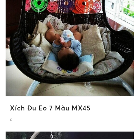
Xích Đu Eo 7 Màu MX45
0