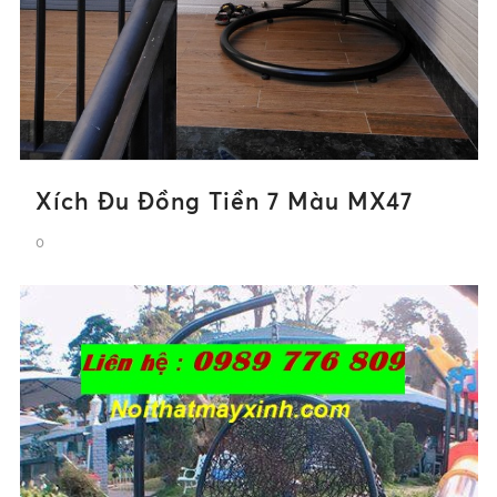
Xích Đu Đồng Tiền 7 Màu MX47
0