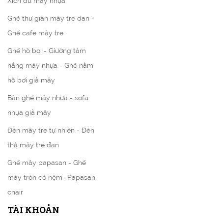
Xích đu mây nhựa
Ghế thư giãn mây tre đan -
Ghế cafe mây tre
Ghế hồ bơi - Giường tắm
nắng mây nhựa - Ghế nằm
hồ bơi giả mây
Bàn ghế mây nhựa - sofa
nhựa giả mây
Đèn mây tre tự nhiên - Đèn
thả mây tre đan
Ghế mây papasan - Ghế
mây tròn có nệm- Papasan
chair
TÀI KHOẢN