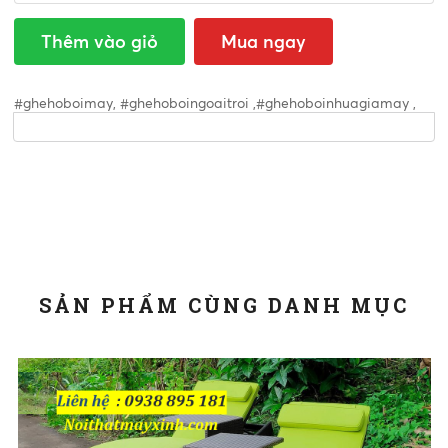
Thêm vào giỏ
Mua ngay
#ghehoboimay, #ghehoboingoaitroi ,#ghehoboinhuagiamay ,
SẢN PHẨM CÙNG DANH MỤC