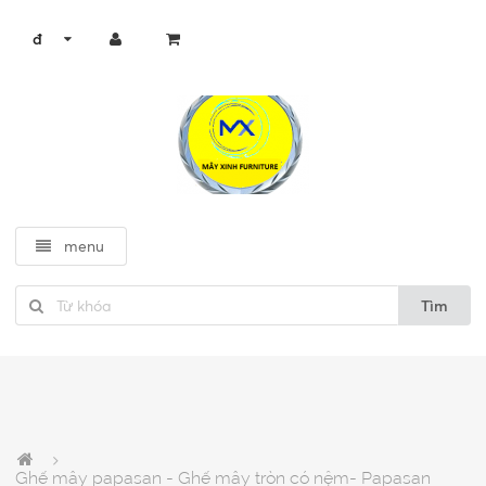
đ
menu
Tìm
Ghế mây papasan - Ghế mây tròn có nệm- Papasan