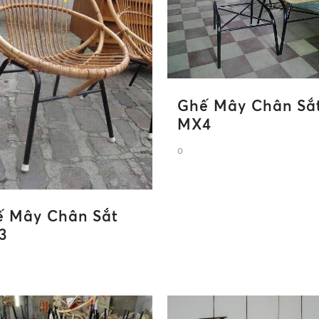
Ghế Mây Chân Sắ
MX4
0
 Mây Chân Sắt
3