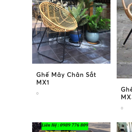
Ghế Mây Chân Sắt
MX1
Ghế
0
MX
0