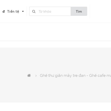
đ
Tiền tệ
Tìm
Ghế thư giãn mây tre đan - Ghế cafe m