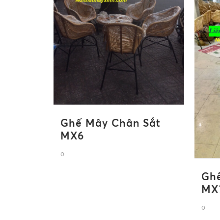
Ghế Mây Chân Sắt
MX6
0
Ghế
MX
0