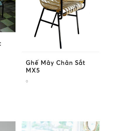
t
Ghế Mây Chân Sắt
MX5
0