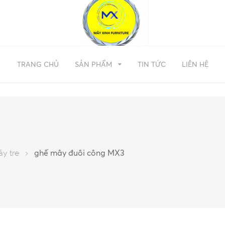
TRANG CHỦ
SẢN PHẨM
TIN TỨC
LIÊN HỆ
ây tre
ghế mây đuôi công MX3