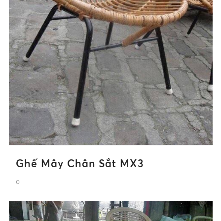
Ghế Mây Chân Sắt MX3
0