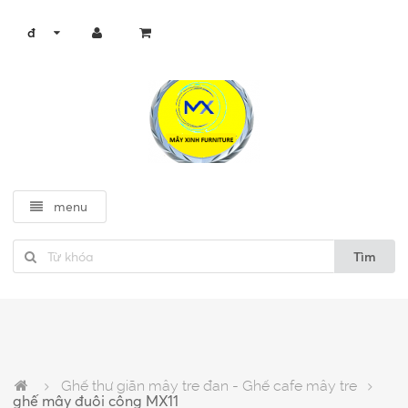
đ
menu
Tìm
Ghế thư giãn mây tre đan - Ghế cafe mây tre
ghế mây đuôi công MX11