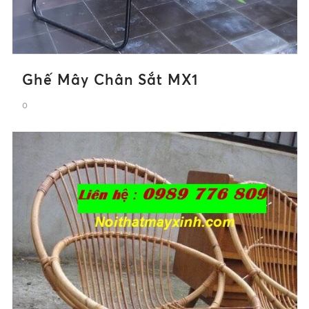
Ghế Mây Chân Sắt MX1
0