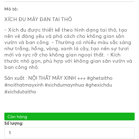
Mô tả:
XÍCH ĐU MÂY ĐAN TAI THỎ
- Xích đu được thiết kế theo hình dạng tai thỏ, tạo
nên vẻ đáng yêu và phá cách cho không gian sân
vườn và ban công. - Thường có nhiều màu sắc sáng
như trắng, hồng, vàng, xanh lá cây, tạo nên sự tươi
mới và rực rỡ cho không gian ngoại thất. - Kích
thước nhỏ gọn, phù hợp với không gian sân vườn và
ban công nhỏ.
Sản xuất : NỘI THẤT MÂY XINH
+++
#ghetaitho
#noithatmayxinh #xichdumaynhua #ghexichdu
#xichdutaitho
Còn hàng
Số lượng: