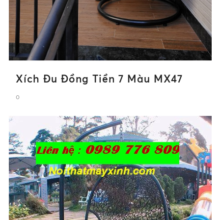
Xích Đu Đồng Tiền 7 Màu MX47
0