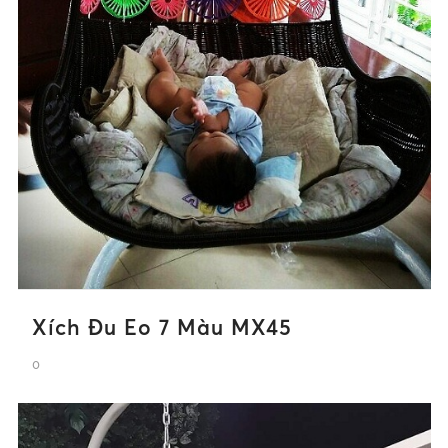
Xích Đu Eo 7 Màu MX45
0