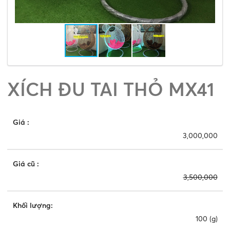
XÍCH ĐU TAI THỎ MX41
Giá
:
3,000,000
Giá cũ
:
3,500,000
Khối lượng:
100 (g)