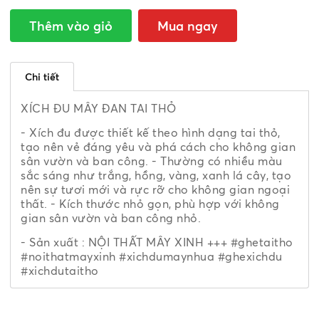
Thêm vào giỏ
Mua ngay
Chi tiết
XÍCH ĐU MÂY ĐAN TAI THỎ
- Xích đu được thiết kế theo hình dạng tai thỏ,
tạo nên vẻ đáng yêu và phá cách cho không gian
sân vườn và ban công. - Thường có nhiều màu
sắc sáng như trắng, hồng, vàng, xanh lá cây, tạo
nên sự tươi mới và rực rỡ cho không gian ngoại
thất. - Kích thước nhỏ gọn, phù hợp với không
gian sân vườn và ban công nhỏ.
- Sản xuất : NỘI THẤT MÂY XINH +++
#ghetaitho
#noithatmayxinh
#xichdumaynhua
#ghexichdu
#xichdutaitho