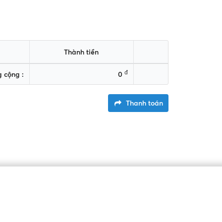
Thành tiền
đ
 cộng :
0
Thanh toán